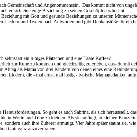
ach Gemeinschaft und Angenommensein. Das kommt nicht von ungefäh
l auch er sich eine enge Beziehung zu seinen Geschöpfen wünscht.
e Beziehung mit Gott und gesunde Beziehungen zu unseren Mitmensch
en Liedern und Texten nach Antworten und gibt Denkanstöße für ein b
ch sehnst ist ein ruhiges Plätzchen und eine Tasse Kaffee?
nerlich zur Ruhe zu kommen und gleichzeitig zu erleben, dass du mit d
hrem Alltag als Mama von drei Kindern von denen eines eine Behinderung
ten Liedern, die - mal ernst, mal lustig - typische Mamagedanken auf
erausforderungen. So geht es auch Sabrina, als sich herausstellt, dass 
hle in Worte und Töne zu kleiden. Als sie anfängt, in kleinen Konzerte
ie, sondern auch ihre Zuhörer ermutigt. Vier Jahre später staunt sie, wie 
ben Gott ganz anzuvertrauen.