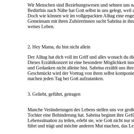
Wir Menschen sind Beziehungswesen und sehnen uns n
Bedürfnis nach Nähe hat Gott selbst in uns gelegt, wei
Doch wie können wir im vollgepackten Alltag eine eng
Gemeinsam mit ihren Zuhörerinnen sucht Sabrina in ihr
weises Leben.
2. Hey Mama, du bist nicht allein
Der Alltag hat dich voll im Griff und alles wonach du di
Dieses Erzählkonzert ist eine besondere Möglichkeit in
und Gedanken nicht alleine bist. Sabrina erzählt uns i
Geschmückt wird der Vortrag von ihren selbst komponier
machen jeden Tag bei Gott aufzutanken.
3. Geliebt, geführt, getragen
Manche Veränderungen des Lebens stellen uns vor große H
Tochter eine Behinderung hat. Sabrina beginnt ihre Gefü
Lebenssituation zu teilen, erlebt sie, wie Gott nicht nur s
führt und trägt und möchte anderen Mut machen, das Le