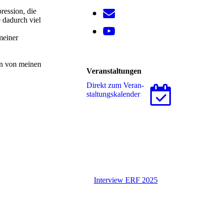
ression, die
 dadurch viel
meiner
en von meinen
Veranstaltungen
Direkt zum Ver­an­
stal­tungs­ka­len­der
Interview ERF 2025