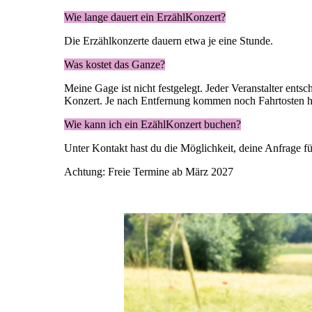
Wie lange dauert ein ErzählKonzert?
Die Erzählkonzerte dauern etwa je eine Stunde.
Was kostet das Ganze?
Meine Gage ist nicht festgelegt. Jeder Veranstalter ent
Konzert. Je nach Entfernung kommen noch Fahrtosten h
Wie kann ich ein EzählKonzert buchen?
Unter Kontakt hast du die Möglichkeit, deine Anfrage fü
Achtung: Freie Termine ab März 2027