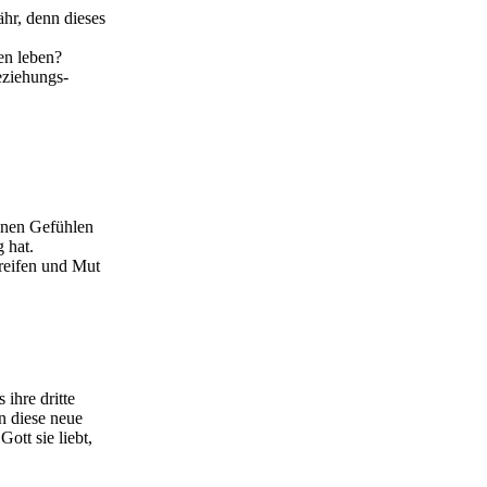
r, denn dieses
en leben?
eziehungs-
einen Gefühlen
 hat.
greifen und Mut
ihre dritte
n diese neue
Gott sie liebt,