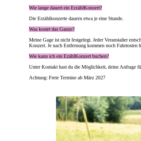
Wie lange dauert ein ErzählKonzert?
Die Erzählkonzerte dauern etwa je eine Stunde.
Was kostet das Ganze?
Meine Gage ist nicht festgelegt. Jeder Veranstalter ent
Konzert. Je nach Entfernung kommen noch Fahrtosten h
Wie kann ich ein EzählKonzert buchen?
Unter Kontakt hast du die Möglichkeit, deine Anfrage fü
Achtung: Freie Termine ab März 2027