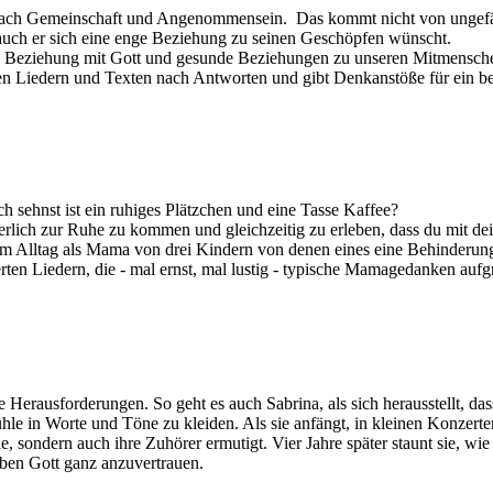
ach Gemeinschaft und Angenommensein. Das kommt nicht von ungefäh
l auch er sich eine enge Beziehung zu seinen Geschöpfen wünscht.
e Beziehung mit Gott und gesunde Beziehungen zu unseren Mitmensch
en Liedern und Texten nach Antworten und gibt Denkanstöße für ein b
ch sehnst ist ein ruhiges Plätzchen und eine Tasse Kaffee?
nerlich zur Ruhe zu kommen und gleichzeitig zu erleben, dass du mit d
hrem Alltag als Mama von drei Kindern von denen eines eine Behinderung
ten Liedern, die - mal ernst, mal lustig - typische Mamagedanken auf
erausforderungen. So geht es auch Sabrina, als sich herausstellt, dass 
hle in Worte und Töne zu kleiden. Als sie anfängt, in kleinen Konzerte
ie, sondern auch ihre Zuhörer ermutigt. Vier Jahre später staunt sie, wie 
ben Gott ganz anzuvertrauen.