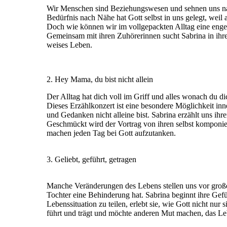
Wir Menschen sind Beziehungswesen und sehnen uns n
Bedürfnis nach Nähe hat Gott selbst in uns gelegt, wei
Doch wie können wir im vollgepackten Alltag eine eng
Gemeinsam mit ihren Zuhörerinnen sucht Sabrina in ihr
weises Leben.
2. Hey Mama, du bist nicht allein
Der Alltag hat dich voll im Griff und alles wonach du di
Dieses Erzählkonzert ist eine besondere Möglichkeit in
und Gedanken nicht alleine bist. Sabrina erzählt uns i
Geschmückt wird der Vortrag von ihren selbst komponier
machen jeden Tag bei Gott aufzutanken.
3. Geliebt, geführt, getragen
Manche Veränderungen des Lebens stellen uns vor große H
Tochter eine Behinderung hat. Sabrina beginnt ihre Gefü
Lebenssituation zu teilen, erlebt sie, wie Gott nicht nur s
führt und trägt und möchte anderen Mut machen, das Le