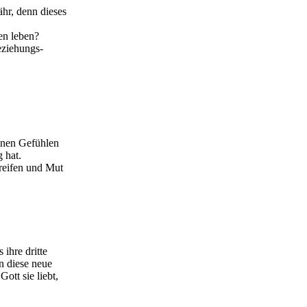
r, denn dieses
en leben?
eziehungs-
einen Gefühlen
 hat.
greifen und Mut
ihre dritte
n diese neue
Gott sie liebt,