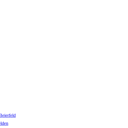
Beierfeld
elden