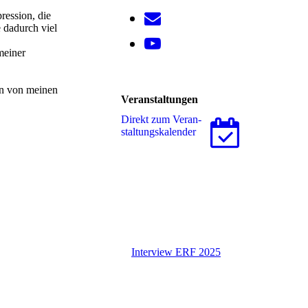
ression, die
 dadurch viel
meiner
en von meinen
Veranstaltungen
Direkt zum Ver­an­
stal­tungs­ka­len­der
Interview ERF 2025