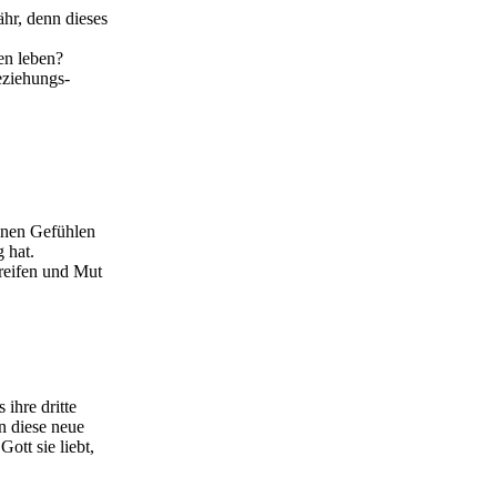
r, denn dieses
en leben?
eziehungs-
einen Gefühlen
 hat.
greifen und Mut
ihre dritte
n diese neue
Gott sie liebt,