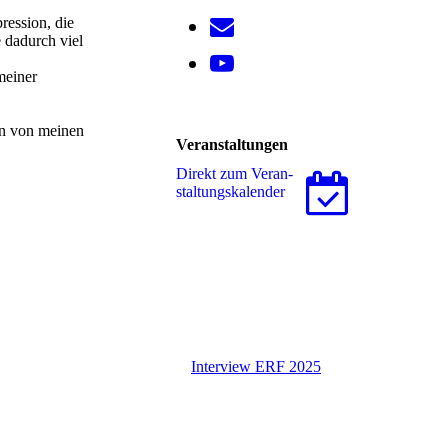
ression, die
 dadurch viel
meiner
en von meinen
Veranstaltungen
Direkt zum Ver­an­
stal­tungs­ka­len­der
Interview ERF 2025