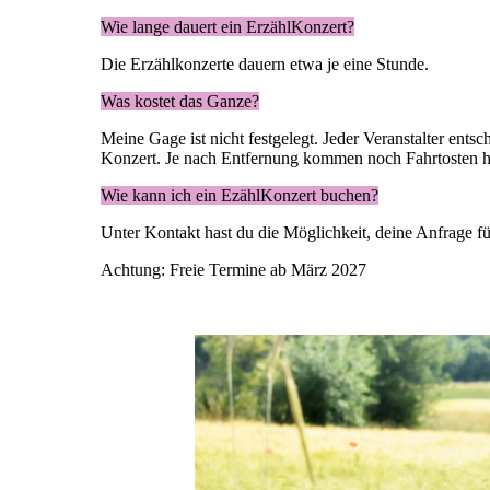
Wie lange dauert ein ErzählKonzert?
Die Erzählkonzerte dauern etwa je eine Stunde.
Was kostet das Ganze?
Meine Gage ist nicht festgelegt. Jeder Veranstalter ent
Konzert. Je nach Entfernung kommen noch Fahrtosten h
Wie kann ich ein EzählKonzert buchen?
Unter Kontakt hast du die Möglichkeit, deine Anfrage fü
Achtung: Freie Termine ab März 2027