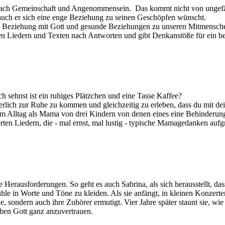
ach Gemeinschaft und Angenommensein. Das kommt nicht von ungefäh
l auch er sich eine enge Beziehung zu seinen Geschöpfen wünscht.
e Beziehung mit Gott und gesunde Beziehungen zu unseren Mitmensch
en Liedern und Texten nach Antworten und gibt Denkanstöße für ein b
ch sehnst ist ein ruhiges Plätzchen und eine Tasse Kaffee?
nerlich zur Ruhe zu kommen und gleichzeitig zu erleben, dass du mit d
hrem Alltag als Mama von drei Kindern von denen eines eine Behinderung
ten Liedern, die - mal ernst, mal lustig - typische Mamagedanken auf
erausforderungen. So geht es auch Sabrina, als sich herausstellt, dass 
hle in Worte und Töne zu kleiden. Als sie anfängt, in kleinen Konzerte
ie, sondern auch ihre Zuhörer ermutigt. Vier Jahre später staunt sie, wie 
ben Gott ganz anzuvertrauen.