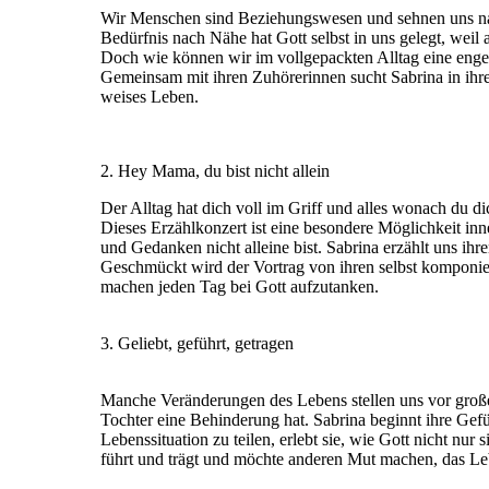
Wir Menschen sind Beziehungswesen und sehnen uns n
Bedürfnis nach Nähe hat Gott selbst in uns gelegt, wei
Doch wie können wir im vollgepackten Alltag eine eng
Gemeinsam mit ihren Zuhörerinnen sucht Sabrina in ihr
weises Leben.
2. Hey Mama, du bist nicht allein
Der Alltag hat dich voll im Griff und alles wonach du di
Dieses Erzählkonzert ist eine besondere Möglichkeit in
und Gedanken nicht alleine bist. Sabrina erzählt uns i
Geschmückt wird der Vortrag von ihren selbst komponier
machen jeden Tag bei Gott aufzutanken.
3. Geliebt, geführt, getragen
Manche Veränderungen des Lebens stellen uns vor große H
Tochter eine Behinderung hat. Sabrina beginnt ihre Gefü
Lebenssituation zu teilen, erlebt sie, wie Gott nicht nur s
führt und trägt und möchte anderen Mut machen, das Le