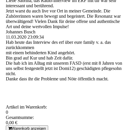
Liebe Sabrina, das Radio-Interview im ERF mit dir war sehr
interessant und berührend.
Jetzt warst du auch live vor Ort in meiner Gemeinde. Die
Zuhörerinnen waren bewegt und begeistert. Die Resonanz war
überwältigend! Vielen Dank für deine offene und authentische
Art und deine wertvollen Impulse!
Johannes Busch
11.03.2020
23:09:34
Hab heute das Interview des erf über eure family v. a. das
zurückkommen
mit einem behinderten Kind angehört.
Bin grad auf Kur und hab Zeit dafür.
Die hab ich im Alltag mit unserem FASD (erst mit 8 Jahren von
uns selbst festgestellt jetzt ist Domi12) geschädigten pflegesohn
nicht.
Danke dass ihr die Probleme und Nöte öffentlich macht.
Artikel im Warenkorb:
0
Gesamtsumme:
0,00 €
Warenkorb anzeigen